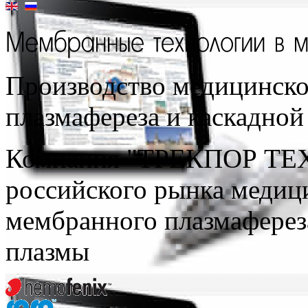
Производство медицинско
плазмафереза и каскадно
Компания "ТРЕКПОР ТЕ
российского рынка медиц
мембранного плазмаферез
плазмы