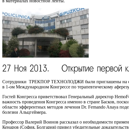
в материалах новостной ленты.
Сотрудники ТРЕКПОР ТЕХНОЛОДЖИ были приглашены на откр
в 1-ом Международном Конгрессе по терапевтическому аферезу,
Гостей Конгресса приветствовал Генеральный директор HemoFeni
важность проведения Конгресса именно в стране Басков, поск
области эфферентных методов лечения Dr. Fernando Anaya под
болезни Альцгеймера.
Профессор Валерий Воинов рассказал о необходимости примен
Кенаров (София, Болгария) привел убедительные доказательст