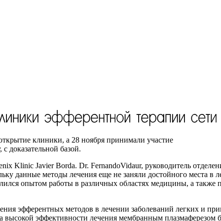
ытие клиники, а 28 ноября принимали участие
 с доказательной базой.
x Klinic Javier Borda. Dr. FernandoVidaur, руководитель отдел
ольку данные методы лечения еще не заняли достойного места в
елился опытом работы в различных областях медицины, а также 
ения эфферентных методов в лечении заболеваний легких и при
ва высокой эффективности лечения мембранным плазмаферезом бо