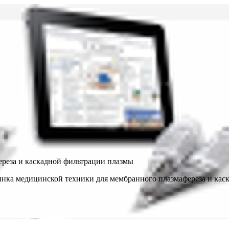
реза и каскадной фильтрации плазмы
 медицинской техники для мембранного плазмафереза и каск