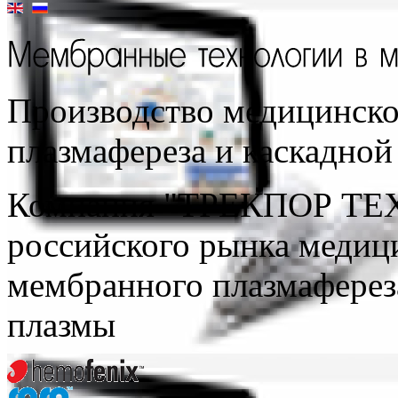
Производство медицинско
плазмафереза и каскадно
Компания "ТРЕКПОР ТЕ
российского рынка медиц
мембранного плазмаферез
плазмы